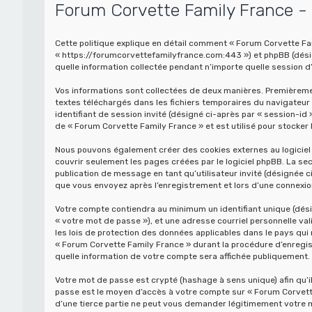
Forum Corvette Family France - P
Cette politique explique en détail comment « Forum Corvette Fami
« https://forumcorvettefamilyfrance.com:443 ») et phpBB (désigné
quelle information collectée pendant n’importe quelle session d’
Vos informations sont collectées de deux manières. Premièrement
textes téléchargés dans les fichiers temporaires du navigateur I
identifiant de session invité (désigné ci-après par « session-id
de « Forum Corvette Family France » et est utilisé pour stocker 
Nous pouvons également créer des cookies externes au logiciel 
couvrir seulement les pages créées par le logiciel phpBB. La sec
publication de message en tant qu’utilisateur invité (désignée 
que vous envoyez après l’enregistrement et lors d’une connexio
Votre compte contiendra au minimum un identifiant unique (désig
« votre mot de passe »), et une adresse courriel personnelle va
les lois de protection des données applicables dans le pays qui
« Forum Corvette Family France » durant la procédure d’enregistr
quelle information de votre compte sera affichée publiquement. D
Votre mot de passe est crypté (hashage à sens unique) afin qu’i
passe est le moyen d’accès à votre compte sur « Forum Corvett
d’une tierce partie ne peut vous demander légitimement votre mot