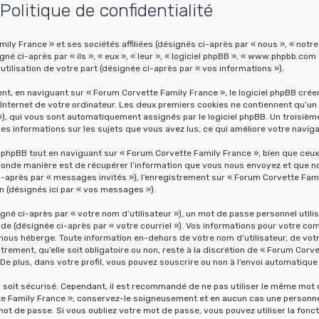
olitique de confidentialité
ly France » et ses sociétés affiliées (désignés ci-après par « nous », « notre
 ci-après par « ils », « eux », « leur », « logiciel phpBB », « www.phpbb.com 
utilisation de votre part (désignée ci-après par « vos informations »).
, en naviguant sur « Forum Corvette Family France », le logiciel phpBB créera
nternet de votre ordinateur. Les deux premiers cookies ne contiennent qu’un id
 »), qui vous sont automatiquement assignés par le logiciel phpBB. Un troisièm
les informations sur les sujets que vous avez lus, ce qui améliore votre naviga
phpBB tout en naviguant sur « Forum Corvette Family France », bien que ceux
onde manière est de récupérer l’information que vous nous envoyez et que nous 
ci-après par « messages invités »), l’enregistrement sur « Forum Corvette Fam
n (désignés ici par « vos messages »).
né ci-après par « votre nom d’utilisateur »), un mot de passe personnel utili
lide (désignée ci-après par « votre courriel »). Vos informations pour votre 
 nous héberge. Toute information en-dehors de votre nom d’utilisateur, de vot
ement, qu’elle soit obligatoire ou non, reste à la discrétion de « Forum Corve
e plus, dans votre profil, vous pouvez souscrire ou non à l’envoi automatique d
l soit sécurisé. Cependant, il est recommandé de ne pas utiliser le même mot d
e Family France », conservez-le soigneusement et en aucun cas une personne 
 de passe. Si vous oubliez votre mot de passe, vous pouvez utiliser la fonctio