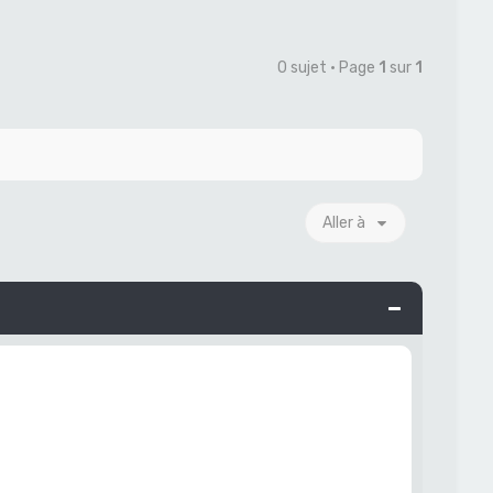
0 sujet • Page
1
sur
1
Aller à