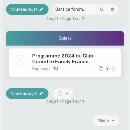
e
Rechercher
Recher
Nouveau sujet
r
1 sujet • Page
1
sur
1
c
h
Sujets
e
r
Programme 2024 du Club
Corvette Family France.
Réponses :
10
1
2
Nouveau sujet
1 sujet • Page
1
sur
1
Aller à