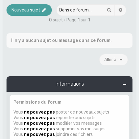
e
Rechercher
Recher
Nouveau sujet
r
0 sujet • Page
1
sur
1
c
h
Il n’y a aucun sujet ou message dans ce forum.
e
r
Aller à
Informations
Permissions du forum
Vous
ne pouvez pas
poster de nouveaux sujets
Vous
ne pouvez pas
répondre aux sujets
Vous
ne pouvez pas
modifier vos messages
Vous
ne pouvez pas
supprimer vos messages
Vous
ne pouvez pas
joindre des fichiers